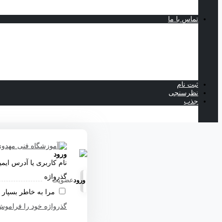
امور مالی و بازرگانی
LMS
تماس با ما
فاز 4 مهرشهر- خیابان گلها - بین چهارراه مسجد و چهارراه بانک ملی- روبروی امیران- پلاک 15
02633508584 - 02633528333
09905605315
info@mcst.ir
اینستاگرام
کانال تلگرام
ثبت نام
نظرسنجی
جذب
استخدام منشی
جذب مربی
ورود
نام کاربری یا آدرس ایم
گذرواژه
ورود
عضویت
مرا به خاطر بسپار
گذرواژه خود را فراموش