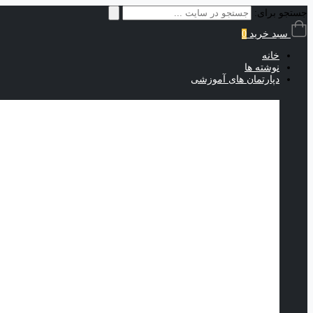
جستجو برای:
سبد خرید
0
خانه
نوشته ها
دپارتمان های آموزشی
مسابقات مهارت
1 دوره
عمومی
2 دوره
معماری و نقشه کشی
1 دوره
الکترونیک و موبایل
1 دوره