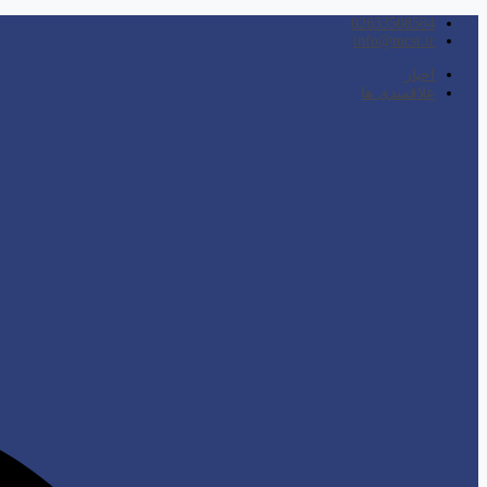
02633508584
info@mcst.ir
اخبار
علاقمندی ها